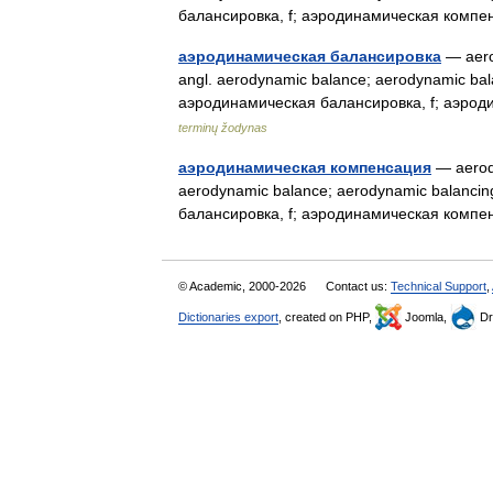
балансировка, f; аэродинамическая комп
аэродинамическая балансировка
— aerod
angl. aerodynamic balance; aerodynamic bal
аэродинамическая балансировка, f; аэро
terminų žodynas
аэродинамическая компенсация
— aerodi
aerodynamic balance; aerodynamic balancin
балансировка, f; аэродинамическая комп
© Academic, 2000-2026
Contact us:
Technical Support
,
Dictionaries export
, created on PHP,
Joomla,
Dr