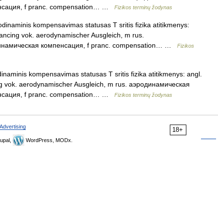
енсация, f pranc. compensation… …
Fizikos terminų žodynas
inaminis kompensavimas statusas T sritis fizika atitikmenys:
ancing vok. aerodynamischer Ausgleich, m rus.
динамическая компенсация, f pranc. compensation… …
Fizikos
naminis kompensavimas statusas T sritis fizika atitikmenys: angl.
g vok. aerodynamischer Ausgleich, m rus. аэродинамическая
енсация, f pranc. compensation… …
Fizikos terminų žodynas
Advertising
18+
upal,
WordPress, MODx.