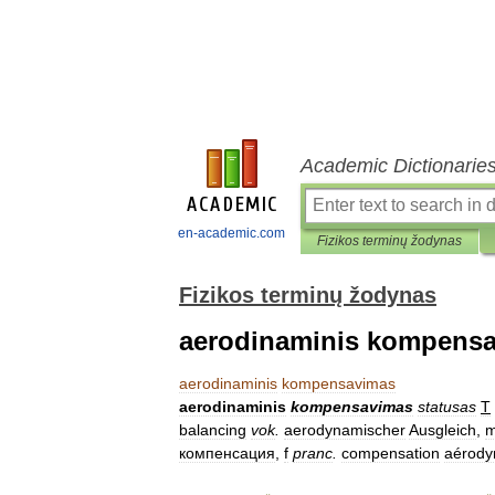
Academic Dictionarie
en-academic.com
Fizikos terminų žodynas
Fizikos terminų žodynas
aerodinaminis kompens
aerodinaminis
kompensavimas
aerodinaminis
kompensavimas
statusas
T
balancing
vok
.
aerodynamischer
Ausgleich
,
компенсация
,
f
pranc
.
compensation
aérody