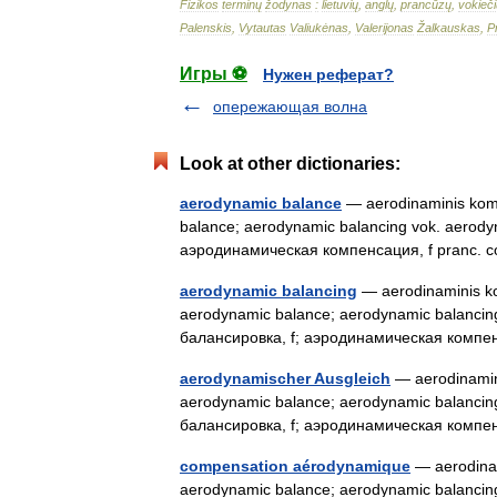
Fizikos
terminų
žodynas
:
lietuvių
,
anglų
,
prancūzų
,
vokieči
Palenskis
,
Vytautas
Valiukėnas
,
Valerijonas
Žalkauskas
,
P
Игры ⚽
Нужен реферат?
опережающая волна
Look at other dictionaries:
aerodynamic balance
— aerodinaminis kompe
balance; aerodynamic balancing vok. aerod
аэродинамическая компенсация, f pranc
aerodynamic balancing
— aerodinaminis kom
aerodynamic balance; aerodynamic balancin
балансировка, f; аэродинамическая комп
aerodynamischer Ausgleich
— aerodinamini
aerodynamic balance; aerodynamic balancin
балансировка, f; аэродинамическая комп
compensation aérodynamique
— aerodinami
aerodynamic balance; aerodynamic balancin