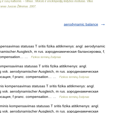
ų
ir
rusų
kalbomis
. –
Vilnius
:
Mokslo
ir
enciklopedijų
leidybos
institutas
.
Vilius
ranas
Juozas
Žilinskas
.
2007
.
aerodynamic balance
nsavimas statusas T sritis fizika atitikmenys: angl. aerodynamic
ynamischer Ausgleich, m rus. аэродинамическая балансировка, f;
. compensation… …
Fizikos terminų žodynas
pensavimas statusas T sritis fizika atitikmenys: angl.
g vok. aerodynamischer Ausgleich, m rus. аэродинамическая
енсация, f pranc. compensation… …
Fizikos terminų žodynas
s kompensavimas statusas T sritis fizika atitikmenys: angl.
g vok. aerodynamischer Ausgleich, m rus. аэродинамическая
енсация, f pranc. compensation… …
Fizikos terminų žodynas
nis kompensavimas statusas T sritis fizika atitikmenys: angl.
g vok. aerodynamischer Ausgleich, m rus. аэродинамическая