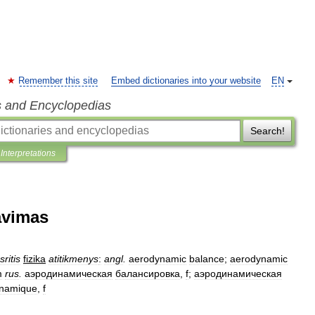
Remember this site
Embed dictionaries into your website
EN
s and Encyclopedias
Search!
Interpretations
avimas
sritis
fizika
atitikmenys
:
angl
.
aerodynamic
balance
;
aerodynamic
m
rus
.
аэродинамическая
балансировка
,
f
;
аэродинамическая
namique
,
f